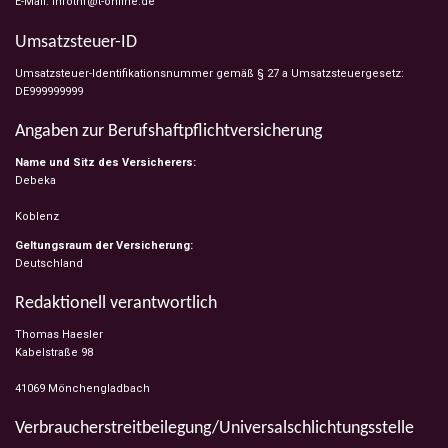
E-Mail: infothf@t-online.de
Umsatzsteuer-ID
Umsatzsteuer-Identifikationsnummer gemäß § 27 a Umsatzsteuergesetz:
DE999999999
Angaben zur Berufs­haftpflicht­versicherung
Name und Sitz des Versicherers:
Debeka
Koblenz
Geltungsraum der Versicherung:
Deutschland
Redaktionell verantwortlich
Thomas Haesler
Kabelstraße 98
41069 Mönchengladbach
Verbraucher­streit­beilegung/Universal­schlichtungs­stelle