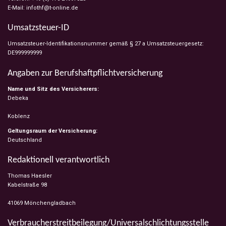
E-Mail: infothf@t-online.de
Umsatzsteuer-ID
Umsatzsteuer-Identifikationsnummer gemäß § 27 a Umsatzsteuergesetz:
DE999999999
Angaben zur Berufs­haftpflicht­versicherung
Name und Sitz des Versicherers:
Debeka
Koblenz
Geltungsraum der Versicherung:
Deutschland
Redaktionell verantwortlich
Thomas Haesler
Kabelstraße 98
41069 Mönchengladbach
Verbraucher­streit­beilegung/Universal­schlichtungs­stelle