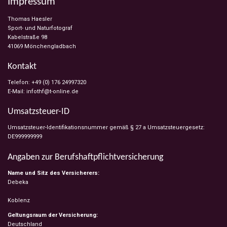
Impressum
Thomas Haesler
Sport- und Naturfotograf
Kabelstraße 98
41069 Mönchengladbach
Kontakt
Telefon: +49 (0) 176 24997320
E-Mail: infothf@t-online.de
Umsatzsteuer-ID
Umsatzsteuer-Identifikationsnummer gemäß § 27 a Umsatzsteuergesetz:
DE999999999
Angaben zur Berufs­haftpflicht­versicherung
Name und Sitz des Versicherers:
Debeka
Koblenz
Geltungsraum der Versicherung:
Deutschland